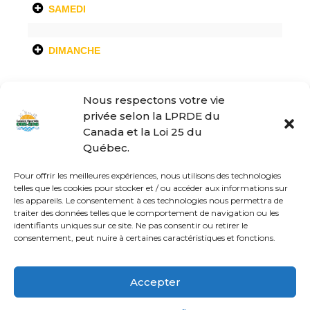
SAMEDI
DIMANCHE
Jour
Heure
Coût
Nous respectons votre vie
Lundi
11:00—12:00
10 $ / période
privée selon la LPRDE du
PRÉCÉDENT
SUIVANT
Canada et la Loi 25 du
Mercredi
10:00—11:00
10 $ / période
Cours de natation
Descriptif des cours
Québec.
enfant
et activités
Jeudi
10:00—11:00
10 $ / période
Pour offrir les meilleures expériences, nous utilisons des technologies
telles que les cookies pour stocker et / ou accéder aux informations sur
les appareils. Le consentement à ces technologies nous permettra de
traiter des données telles que le comportement de navigation ou les
© Loisirs Sportifs CDN-NDG | Communauté active et en santé
identifiants uniques sur ce site. Ne pas consentir ou retirer le
depuis le 21 novembre 1996!
consentement, peut nuire à certaines caractéristiques et fonctions.
ACCUEIL
CDN
NDG
DÉCARIE
Accepter
Français
English
(
Anglais
)