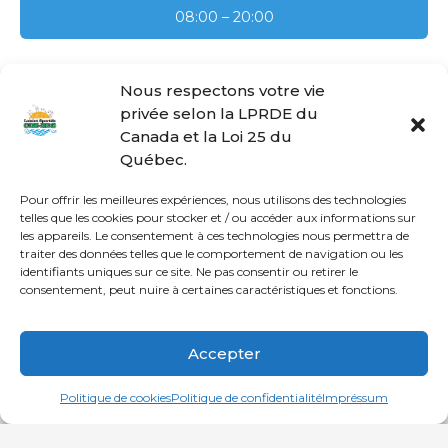
08:00 – 20:00
Nous respectons votre vie
privée selon la LPRDE du
PRÉCÉDENT
SUIVANT
Canada et la Loi 25 du
Piscine Notre-Dame-
Centre sportif Côte-
Québec.
de-Grâce (Décarie)
des-Neiges
Pour offrir les meilleures expériences, nous utilisons des technologies
telles que les cookies pour stocker et / ou accéder aux informations sur
les appareils. Le consentement à ces technologies nous permettra de
traiter des données telles que le comportement de navigation ou les
© Loisirs Sportifs CDN-NDG | Communauté active et en santé
identifiants uniques sur ce site. Ne pas consentir ou retirer le
depuis le 21 novembre 1996!
consentement, peut nuire à certaines caractéristiques et fonctions.
ACCUEIL
CDN
NDG
DÉCARIE
Accepter
Français
English
(
Anglais
)
Politique de cookies
Politique de confidentialité
Impréssum