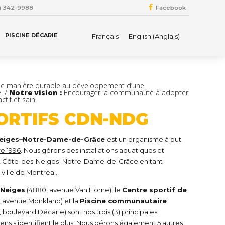
4) 342-9988
Facebook
PISCINE DÉCARIE
Français
English
(
Anglais
)
de manière durable au développement d’une
. /
Notre vision :
Encourager la communauté à adopter
tif et sain.
PORTIFS CDN-NDG
-Neiges–Notre-Dame-de-Grâce
est un organisme à but
e 1996
. Nous gérons des installations aquatiques et
ent Côte-des-Neiges–Notre-Dame-de-Grâce en tant
ville de Montréal.
-Neiges
(4880, avenue Van Horne), le
Centre sportif de
, avenue Monkland) et la
Piscine communautaire
 boulevard Décarie) sont nos trois (3) principales
oyens s’identifient le plus. Nous gérons également 5 autres