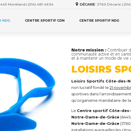
445 Monkland | (514) 481-4634
DÉCARIE
3760 Décarie | (51
N-NDG
CENTRE SPORTIF CDN
CENTRE SPORTIF NDG
Notre mission :
Contribuer 
communauté active et en santé
et à maintenir un mode de vie ac
LOISIRS S
Loisirs Sportifs Côte-des
non lucratif fondé le
21 novembr
sportives dans l’arrondissem
qu’organisme mandataire de la 
Le
Centre sportif Côte-des
Notre-Dame-de-Grâce
(6445
Notre-Dame-de-Grâce
(3760,
installations auxquelles les cit