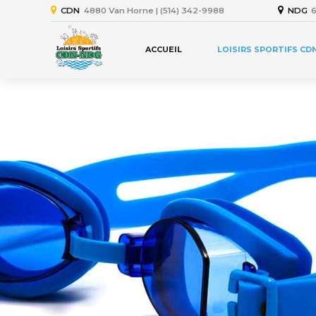
CDN
4880 Van Horne | (514) 342-9988
NDG
6
ACCUEIL
LOISIRS SPORTIFS CD