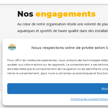
Nos
engagements
Au cœur de notre organisation réside une volonté de pl
aquatiques et sportifs de haute qualité dans des installat
L’être humain est au
Nous respectons votre vie privée selon 
Une 
centre de notre
pass
organisation.
Pour offrir les meilleures expériences, nous utilisons des technologies telles
accéder aux informations sur les appareils. Le consentement à ces technol
données telles que le comportement de navigation ou les identifiants uniqu
retirer le consentement, peut nuire à certaines caractéristiques et fonction
© Loisirs Sportifs CDN-NDG | Communauté active et en santé depui
Acc
Politique de cookies
Politiqu