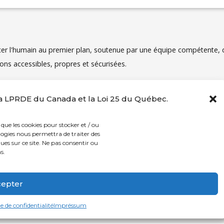
acer l'humain au premier plan, soutenue par une équipe compétente
ions accessibles, propres et sécurisées.
la LPRDE du Canada et la Loi 25 du Québec.
équipe compétente, dévouée et
Des programmes d’activité
ionnée.
aquatiques et sportives de 
 que les cookies pour stocker et / ou
ogies nous permettra de traiter des
es sur ce site. Ne pas consentir ou
s.
s le 21 novembre 1996!
epter
Français
English
(
Anglais
)
e de confidentialité
Impréssum