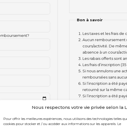
Bon à savoir
Les taxes et les frais de 
 remboursement?
Aucun remboursement ne
cours/activité. De mêm
absence à un cours/activi
Les rabais offerts son
Les frais d’inscription 
Si nous annulons une act
remboursées sans aucun
Si l’inscription a été p
retourné sur la même ca
Si l’inscription a été p
du centre sportif du de
Nous respectons votre vie privée selon la
Pour offrir les meilleures expériences, nous utilisons des technologies telles qu
cookies pour stocker et / ou accéder aux informations sur les appareils. Le