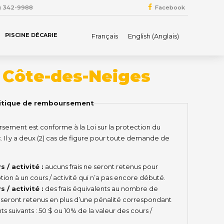
4) 342-9988
Facebook
PISCINE DÉCARIE
Français
English
(
Anglais
)
 Côte-des-Neiges
olitique de remboursement
sement est conforme à la Loi sur la protection du
l y a deux (2) cas de figure pour toute demande de
 / activité :
aucuns frais ne seront retenus pour
ption à un cours / activité qui n’a pas encore débuté.
 / activité :
des frais équivalents au nombre de
s seront retenus en plus d’une pénalité correspondant
s suivants : 50 $ ou 10% de la valeur des cours /