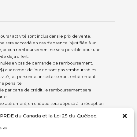
cours / activité sont inclus dans le prix de vente.
 sera accordé en cas d'absence injustifiée à un
e, aucun remboursement ne sera possible pour une
té déjà offert.
t annulés en cas de demande de remboursement.
(35 $) aux camps de jour ne sont pas remboursables.
ivité, les personnes inscrites seront entièrement
e pénalité.
ayée par carte de crédit, le remboursement sera
rte.
ayée autrement, un chèque sera déposé à la réception
mandeur.
 LPRDE du Canada et la Loi 25 du Québec.
e les