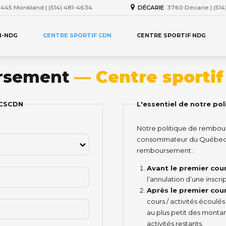
445 Monkland | (514) 481-4634
DÉCARIE
3760 Décarie | (51
N-NDG
CENTRE SPORTIF CDN
CENTRE SPORTIF NDG
rsement
— Centre sportif
 CSCDN
L'essentiel de notre p
Notre politique de rembour
consommateur du Québec. I
remboursement :
Avant le premier cours
l’annulation d’une inscri
Après le premier cours
cours / activités écoulé
au plus petit des montant
activités restants.