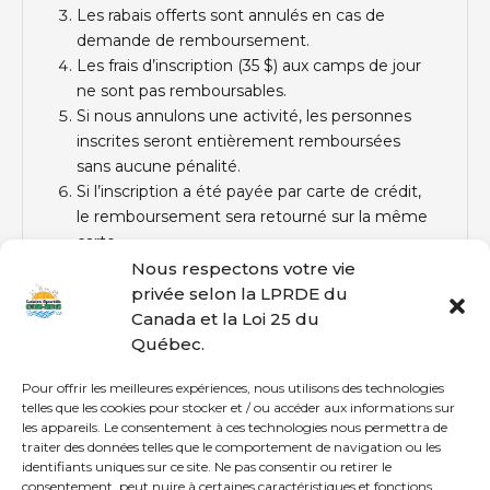
Les rabais offerts sont annulés en cas de
demande de remboursement.
Les frais d’inscription (35 $) aux camps de jour
ne sont pas remboursables.
Si nous annulons une activité, les personnes
inscrites seront entièrement remboursées
sans aucune pénalité.
Si l’inscription a été payée par carte de crédit,
le remboursement sera retourné sur la même
carte.
Si l’inscription a été payée autrement, un
Nous respectons votre vie
chèque sera déposé à la réception du centre
privée selon la LPRDE du
sportif du demandeur.
Canada et la Loi 25 du
Québec.
Pour offrir les meilleures expériences, nous utilisons des technologies
telles que les cookies pour stocker et / ou accéder aux informations sur
les appareils. Le consentement à ces technologies nous permettra de
traiter des données telles que le comportement de navigation ou les
© Loisirs Sportifs CDN-NDG | Communauté active et en santé
identifiants uniques sur ce site. Ne pas consentir ou retirer le
depuis le 21 novembre 1996!
consentement, peut nuire à certaines caractéristiques et fonctions.