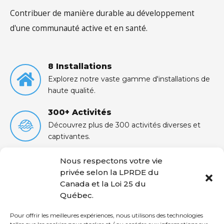
Contribuer de manière durable au développement
d'une communauté active et en santé.
8 Installations
Explorez notre vaste gamme d'installations de
haute qualité.
300+ Activités
Découvrez plus de 300 activités diverses et
captivantes.
25000+ Clients
Nous respectons votre vie
Rejoignez notre communauté de +25 000
privée selon la LPRDE du
clients satisfaits.
Canada et la Loi 25 du
Québec.
500000+ Visiteurs
Pour offrir les meilleures expériences, nous utilisons des technologies
Nous accueillons plus d'un demi-million de