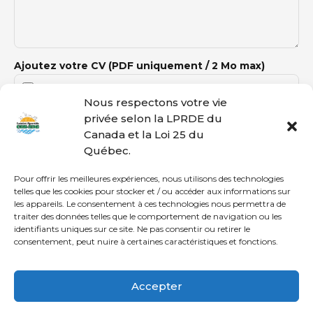
Ajoutez votre CV (PDF uniquement / 2 Mo max)
Nous respectons votre vie
privée selon la LPRDE du
Canada et la Loi 25 du
Québec.
Pour offrir les meilleures expériences, nous utilisons des technologies
telles que les cookies pour stocker et / ou accéder aux informations sur
les appareils. Le consentement à ces technologies nous permettra de
traiter des données telles que le comportement de navigation ou les
© Loisirs Sportifs CDN-NDG | Communauté active et en santé
identifiants uniques sur ce site. Ne pas consentir ou retirer le
depuis le 21 novembre 1996!
consentement, peut nuire à certaines caractéristiques et fonctions.
ACCUEIL
CDN
NDG
DÉCARIE
Accepter
Français
English
(
Anglais
)