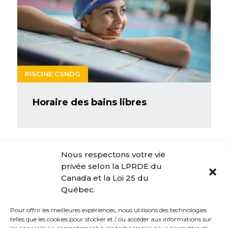
PISCINE CSNDG
Horaire des bains libres
Nous respectons votre vie
EXCELLENT
|
4.5
sur 5 sur
privée selon la LPRDE du
Canada et la Loi 25 du
Québec.
Pour offrir les meilleures expériences, nous utilisons des technologies
PRÉCÉDENT
telles que les cookies pour stocker et / ou accéder aux informations sur
SUIVANT
Activités sportives