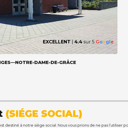
EXCELLENT
|
4.4
sur 5
G
o
o
g
l
e
NEIGES—NOTRE-DAME-DE-GRÂCE
ct
(SIÉGE SOCIAL)
st destiné à notre siège social. Nous vous prions de ne pas l’utiliser p