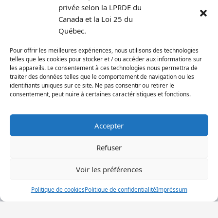
privée selon la LPRDE du
Canada et la Loi 25 du
Québec.
Pour offrir les meilleures expériences, nous utilisons des technologies
telles que les cookies pour stocker et / ou accéder aux informations sur
les appareils. Le consentement à ces technologies nous permettra de
traiter des données telles que le comportement de navigation ou les
identifiants uniques sur ce site. Ne pas consentir ou retirer le
consentement, peut nuire à certaines caractéristiques et fonctions.
© Loisirs Sportifs CDN-NDG | Communauté active et en santé depuis
Accepter
le 21 novembre 1996!
Refuser
ACCUEIL
CDN
NDG
DÉCARIE
Voir les préférences
Français
English
(
Anglais
)
Politique de cookies
Politique de confidentialité
Impréssum