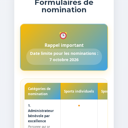
Formulaires de
nomination
Rappel important
Date limite pour les nominations :
7 octobre 2026
Catégories de
Sports individuels
Sports collectifs
nomination
1.
Administrateur
bénévole par
excellence
Personne qui se