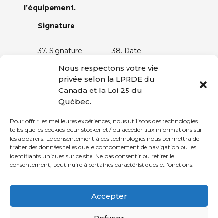
l’équipement.
Signature
37. Signature
38. Date
Nous respectons votre vie
privée selon la LPRDE du
J'accepte les Conditions de location
Canada et la Loi 25 du
de Loisirs Sportifs CDN-NDG.
Québec.
Pour offrir les meilleures expériences, nous utilisons des technologies
telles que les cookies pour stocker et / ou accéder aux informations sur
les appareils. Le consentement à ces technologies nous permettra de
traiter des données telles que le comportement de navigation ou les
identifiants uniques sur ce site. Ne pas consentir ou retirer le
consentement, peut nuire à certaines caractéristiques et fonctions.
© Loisirs Sportifs CDN-NDG | Communauté active et en santé
Accepter
depuis le 21 novembre 1996!
Refuser