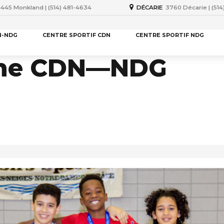
445 Monkland | (514) 481-4634
DÉCARIE
3760 Décarie | (51
N-NDG
CENTRE SPORTIF CDN
CENTRE SPORTIF NDG
che CDN—NDG