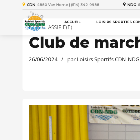
CDN
4880 Van Horne | (514) 342-9988
NDG
6
ACCUEIL
LOISIRS SPORTIFS CD
NON CLASSIFIÉ(E)
Club de mar
26/06/2024
par Loisirs Sportifs CDN-NDG