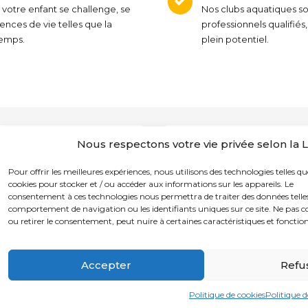
 votre enfant se challenge, se
Nos clubs aquatiques so
nces de vie telles que la
professionnels qualifié
temps.
plein potentiel.
Nous respectons votre vie privée selon la
Pour offrir les meilleures expériences, nous utilisons des technologies telles qu
cookies pour stocker et / ou accéder aux informations sur les appareils. Le
consentement à ces technologies nous permettra de traiter des données telles
comportement de navigation ou les identifiants uniques sur ce site. Ne pas c
ou retirer le consentement, peut nuire à certaines caractéristiques et fonction
s le 21 novembre 1996!
Accepter
Refu
Français
English
(
Anglais
)
S'INSCRIRE
Politique de cookies
Politique d