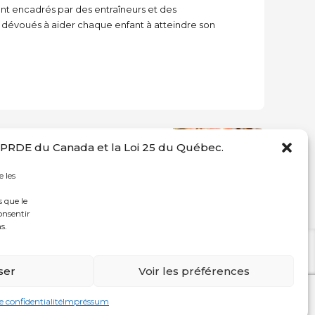
nt encadrés par des entraîneurs et des
s, dévoués à aider chaque enfant à atteindre son
 LPRDE du Canada et la Loi 25 du Québec.
SUIVANT
Club aquatique
e les
 que le
onsentir
s.
ACCUEIL
CDN
NDG
DÉCARIE
ser
Voir les préférences
e confidentialité
Impréssum