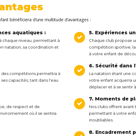
antages
nfant bénéficiera d’une multitude d’avantages :
ces aquatiques :
5. Expériences un
à chaque niveau, permettant à
Chaque club propose un
n natation, sa coordination et
compétition sportive, la
à votre enfant de décou
6. Sécurité dans l
 à des compétitions permettra à
La natation étant une c
ses capacités, tant dans l'eau
votre enfant acquerra u
déplacer et à se sentir à
7. Moments de pla
ipe, de respect et de
Nos clubs offrent avant
environnement où il se sentira
permettant à votre enfa
inoubliables.
8. Encadrement p