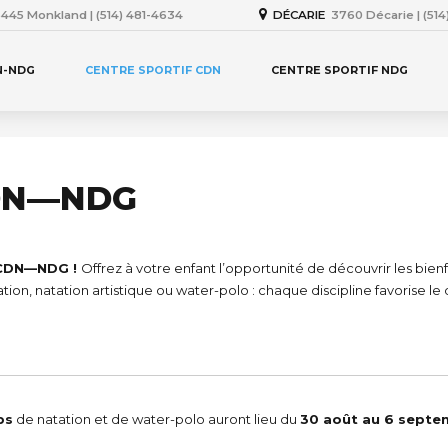
445 Monkland | (514) 481-4634
DÉCARIE
3760 Décarie | (51
N-NDG
CENTRE SPORTIF CDN
CENTRE SPORTIF NDG
CDN—NDG
s CDN—NDG !
Offrez à votre enfant l’opportunité de découvrir les bien
ation, natation artistique ou water-polo : chaque discipline favorise 
bs
de natation et de water-polo auront lieu du
30 août au 6 septe