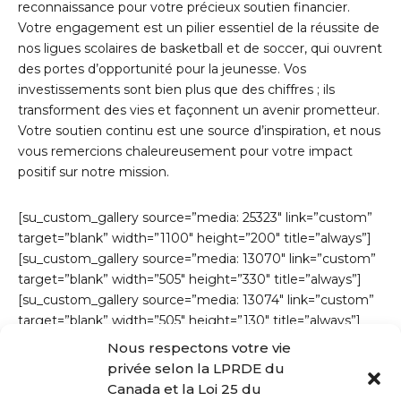
reconnaissance pour votre précieux soutien financier.
Votre engagement est un pilier essentiel de la réussite de
nos ligues scolaires de basketball et de soccer, qui ouvrent
des portes d’opportunité pour la jeunesse. Vos
investissements sont bien plus que des chiffres ; ils
transforment des vies et façonnent un avenir prometteur.
Votre soutien continu est une source d’inspiration, et nous
vous remercions chaleureusement pour votre impact
positif sur notre mission.
[su_custom_gallery source=”media: 25323″ link=”custom”
target=”blank” width=”1100″ height=”200″ title=”always”]
[su_custom_gallery source=”media: 13070″ link=”custom”
target=”blank” width=”505″ height=”330″ title=”always”]
[su_custom_gallery source=”media: 13074″ link=”custom”
target=”blank” width=”505″ height=”130″ title=”always”]
[su_custom_gallery source=”media: 13068″ link=”custom”
Nous respectons votre vie
target=”blank” width=”500″ height=”500″ title=”always”]
privée selon la LPRDE du
Canada et la Loi 25 du