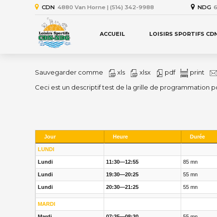
CDN
4880 Van Horne | (514) 342-9988
NDG
6
ACCUEIL
LOISIRS SPORTIFS CD
Sauvegarder comme
xls
xlsx
pdf
print
Ceci est un descriptif test de la grille de programmation
Jour
Heure
Durée
LUNDI
Lundi
11:30—12:55
85 mn
Lundi
19:30—20:25
55 mn
Lundi
20:30—21:25
55 mn
MARDI
Mardi
07:35—08:30
55 mn