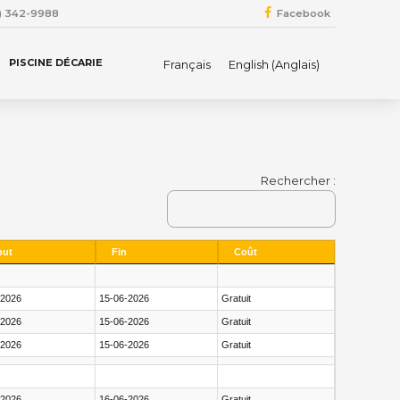
4) 342-9988
Facebook
PISCINE DÉCARIE
Français
English
(
Anglais
)
Rechercher :
but
Fin
Coût
-2026
15-06-2026
Gratuit
-2026
15-06-2026
Gratuit
-2026
15-06-2026
Gratuit
-2026
16-06-2026
Gratuit