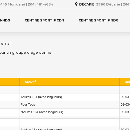
445 Monkland | (514) 481-4634
DÉCARIE
3760 Décarie | (51
N-NDG
CENTRE SPORTIF CDN
CENTRE SPORTIF NDG
email
 pour un groupe d'âge donné.
Activité
Dé
Adultes 16+ (avec longueurs)
09-03
Pour Tous
09-03
*Adultes 16+ (avec longueurs)
09-03
Adultes 16+ (avec longueurs)
10-03