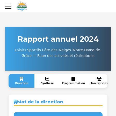
Rapport annuel 2024
Loisirs Sportifs Côte-des-Neiges–Notre-Dame-de-
Grâce — Bilan des activités et réalisations
Direction
Synthèse
Programmation
Inscriptions
F
Mot de la direction