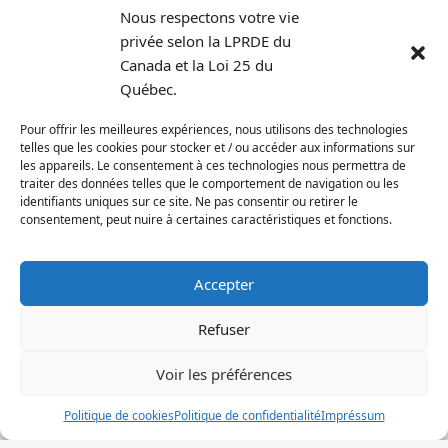
Nous respectons votre vie
travers le sport.
privée selon la LPRDE du
Canada et la Loi 25 du
4880 avenue Van Horne, Montréal, QC H3W 1J3
Québec.
| info@lscdndg.org | Tél : (514) 342-9988
Pour offrir les meilleures expériences, nous utilisons des technologies
telles que les cookies pour stocker et / ou accéder aux informations sur
les appareils. Le consentement à ces technologies nous permettra de
traiter des données telles que le comportement de navigation ou les
identifiants uniques sur ce site. Ne pas consentir ou retirer le
consentement, peut nuire à certaines caractéristiques et fonctions.
© Loisirs Sportifs CDN-NDG | Communauté active et en santé depuis
Accepter
le 21 novembre 1996!
Refuser
ACCUEIL
CDN
NDG
DÉCARIE
Voir les préférences
Français
English
(
Anglais
)
Politique de cookies
Politique de confidentialité
Impréssum