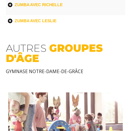
ZUMBA AVEC RICHELLE
ZUMBA AVEC LESLIE
AUTRES
GROUPES
D'ÂGE
GYMNASE NOTRE-DAME-DE-GRÂCE
Sauvegarder comme
pdf
print
Sauvegarder comme
pdf
print
Activité
J
Activité
Jour
Heur