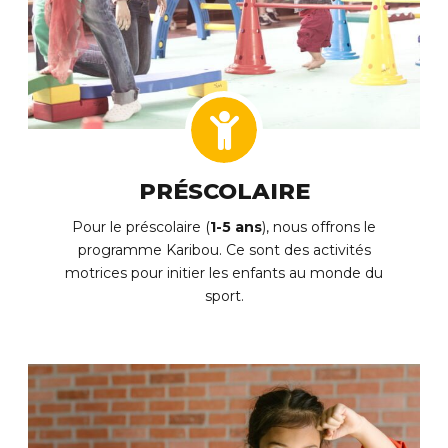
CONDITIONNEMENT PHYSIQUE 55+
BADMINTON LIBRE (EN DOUBLE) 16 ANS +
MUSCULATION ENCADRÉE 55+
BASKETBALL LIBRE 16 ANS +
YOGA 55+ AVEC CHITRA
PICKLEBALL LIBRE 16 ANS +
YOGA THÉRAPEUTIQUE SUR CHAISE AVEC GIOVANNA
PRÉSCOLAIRE
VOLLEYBALL LIBRE 16 ANS +
Pour le préscolaire (
1-5 ans
), nous offrons le
TENNIS DE TABLE (PING-PONG)
programme Karibou. Ce sont des activités
motrices pour initier les enfants au monde du
sport.