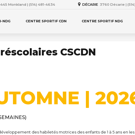
445 Monkland | (514) 481-4634
DÉCARIE
3760 Décarie | (51
N-NDG
CENTRE SPORTIF CDN
CENTRE SPORTIF NDG
préscolaires CSCDN
UTOMNE | 202
 SEMAINES)
 développement des habiletés motrices des enfants de 1 à 5 ans en l