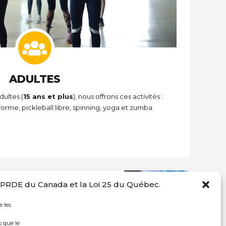
ADULTES
dultes (
15 ans et plus
), nous offrons ces activités :
orme, pickleball libre, spinning, yoga et zumba.
 LPRDE du Canada et la Loi 25 du Québec.
SUIVANT
Piscine CSNDG
e les
 que le