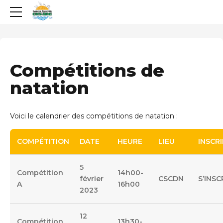
Compétitions de
natation
Voici le calendrier des compétitions de natation :
COMPÉTITION
DATE
HEURE
LIEU
INSCR
5
Compétition
14h00-
février
CSCDN
S’INSC
A
16h00
2023
12
Compétition
13h30-