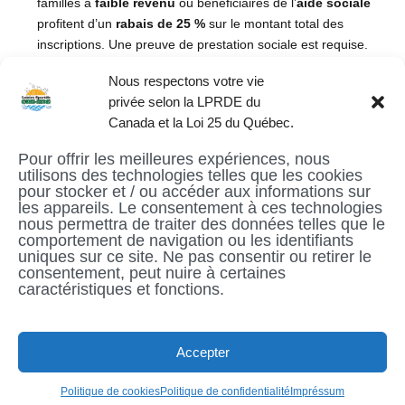
familles à
faible revenu
ou bénéficiaires de l’
aide sociale
profitent d’un
rabais de 25 %
sur le montant total des
inscriptions. Une preuve de prestation sociale est requise.
Nous respectons votre vie
privée selon la LPRDE du
Canada et la Loi 25 du Québec.
PRÉCÉDENT
SUIVANT
Pour offrir les meilleures expériences, nous
Cours de natation
Descriptif des cours
utilisons des technologies telles que les cookies
préscolaire
et activités
pour stocker et / ou accéder aux informations sur
les appareils. Le consentement à ces technologies
nous permettra de traiter des données telles que le
comportement de navigation ou les identifiants
uniques sur ce site. Ne pas consentir ou retirer le
© Loisirs Sportifs CDN-NDG | Communauté active
consentement, peut nuire à certaines
et en santé depuis le 21 novembre 1996!
caractéristiques et fonctions.
ACCUEIL
CDN
NDG
DÉCARIE
Accepter
Français
English
(
Anglais
)
Politique de cookies
Politique de confidentialité
Impréssum