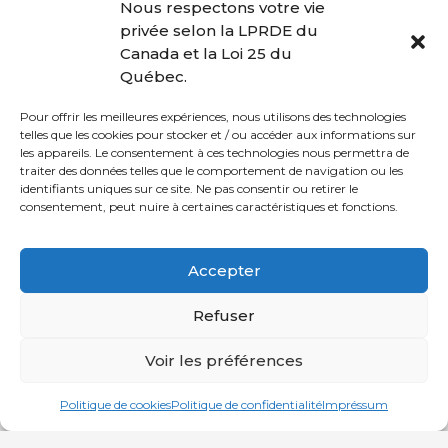
Nous respectons votre vie
privée selon la LPRDE du
Canada et la Loi 25 du
Québec.
Pour offrir les meilleures expériences, nous utilisons des technologies
SUIVANT
telles que les cookies pour stocker et / ou accéder aux informations sur
PRÉCÉDENT
Sauvetage et
les appareils. Le consentement à ces technologies nous permettra de
Clubs aquatiques
premiers soins
traiter des données telles que le comportement de navigation ou les
identifiants uniques sur ce site. Ne pas consentir ou retirer le
consentement, peut nuire à certaines caractéristiques et fonctions.
© Loisirs Sportifs CDN-NDG | Communauté active et en santé
Accepter
depuis le 21 novembre 1996!
Refuser
ACCUEIL
CDN
NDG
DÉCARIE
Voir les préférences
Français
English
(
Anglais
)
S'INSCRIRE
Politique de cookies
Politique de confidentialité
Impréssum