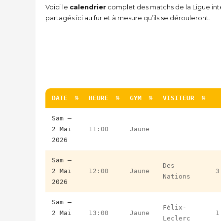
Voici le
calendrier
complet des matchs de la Ligue inte
partagés ici au fur et à mesure qu’ils se dérouleront.
DATE
HEURE
GYM
VISITEUR
DATE
HEURE
GYM
VISITEUR
Sam –
2 Mai
11:00
Jaune
2026
Sam –
Des
2 Mai
12:00
Jaune
3
Nations
2026
Sam –
Félix-
2 Mai
13:00
Jaune
1
Leclerc