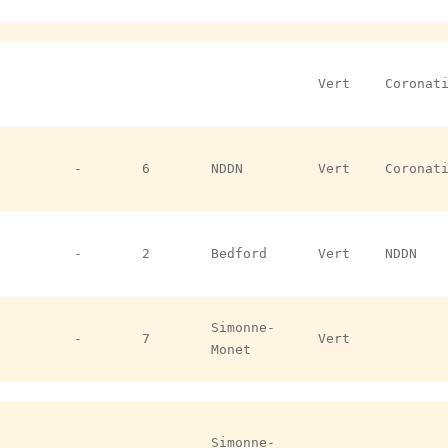
Vert
Coronat
-
6
NDDN
Vert
Coronat
-
2
Bedford
Vert
NDDN
Simonne-
-
7
Vert
Monet
Simonne-