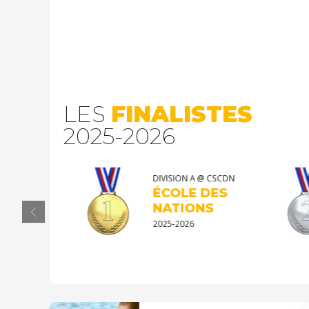
LES
FINALISTES
2025-2026
@ CSCDN
DIVISION A @ CSCDN
CINQ-
ÉCOLE DES
NENTS
NATIONS
2025-2026