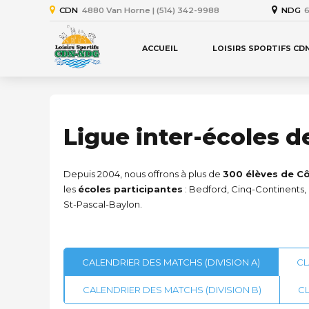
CDN
4880 Van Horne | (514) 342-9988
NDG
6
ACCUEIL
LOISIRS SPORTIFS CD
Ligue inter-écoles d
Depuis 2004, nous offrons à plus de
300 élèves de C
les
écoles participantes
: Bedford, Cinq-Continents,
St-Pascal-Baylon.
CALENDRIER DES MATCHS (DIVISION A)
CL
CALENDRIER DES MATCHS (DIVISION B)
CL