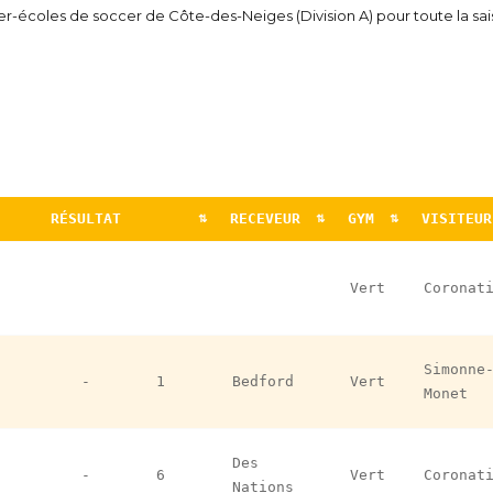
r-écoles de soccer de Côte-des-Neiges (Division A) pour toute la sai
RÉSULTAT
RECEVEUR
GYM
VISITEUR
RÉSULTAT
RECEVEUR
GYM
VISITEU
Vert
Coronat
Simonne
-
1
Bedford
Vert
Monet
Des
-
6
Vert
Coronat
Nations