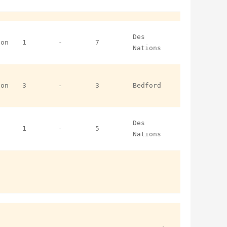
Des
ion
1
-
7
Nations
ion
3
-
3
Bedford
Des
1
-
5
Nations