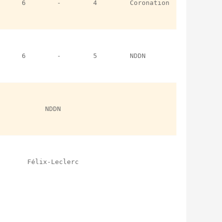
6
-
4
Coronation
6
-
5
NDDN
NDDN
Félix-Leclerc