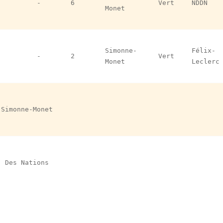
-
6
Vert
NDDN
Monet
Simonne-
Félix-
-
2
Vert
Monet
Leclerc
Simonne-Monet
Des Nations