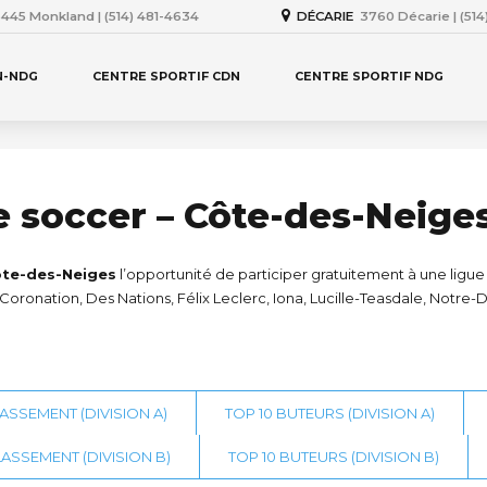
445 Monkland | (514) 481-4634
DÉCARIE
3760 Décarie | (51
N-NDG
CENTRE SPORTIF CDN
CENTRE SPORTIF NDG
e soccer – Côte-des-Neige
ôte-des-Neiges
l’opportunité de participer gratuitement à une ligue i
 Coronation, Des Nations, Félix Leclerc, Iona, Lucille-Teasdale, No
ASSEMENT (DIVISION A)
TOP 10 BUTEURS (DIVISION A)
ASSEMENT (DIVISION B)
TOP 10 BUTEURS (DIVISION B)