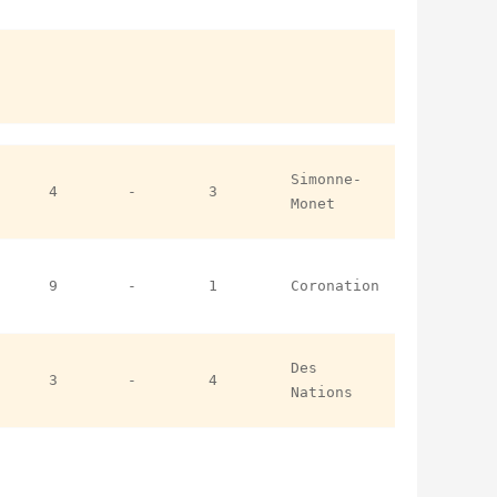
Simonne-
4
-
3
Monet
9
-
1
Coronation
-
Des
3
-
4
Nations