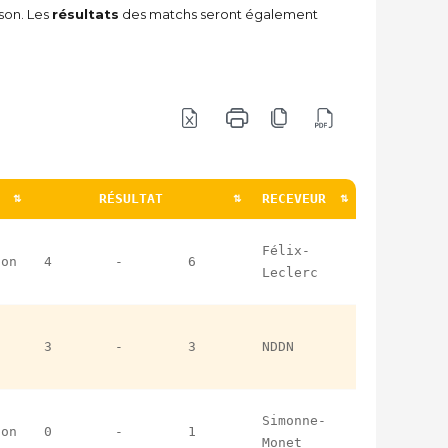
son. Les
résultats
des matchs seront également
RÉSULTAT
RECEVEUR
R
RÉSULTAT
RECEVEUR
Félix-
ion
4
-
6
Leclerc
-
3
-
3
NDDN
Simonne-
ion
0
-
1
Monet