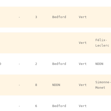
-
3
Bedford
Vert
Félix-
Vert
Leclerc
0
-
2
Bedford
Vert
NDDN
Simonne
-
8
NDDN
Vert
Monet
-
6
Bedford
Vert