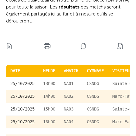
écoles de basketball de Notre-Dame-de-Grâce (Division A)
pour toute la saison. Les
résultats
des matchs seront
également partagés ici au fur et à mesure qu’ils se
dérouleront.
DATE
HEURE
#MATCH
GYMNASE
VISITEUR
DATE
HEURE
#MATCH
GYMNASE
VISITEUR
25/10/2025
13h00
NA01
CSNDG
Sainte-Ca
25/10/2025
14h00
NA02
CSNDG
Marc-Favr
25/10/2025
15h00
NA03
CSNDG
Sainte-Ca
25/10/2025
16h00
NA04
CSNDG
Marc-Favr