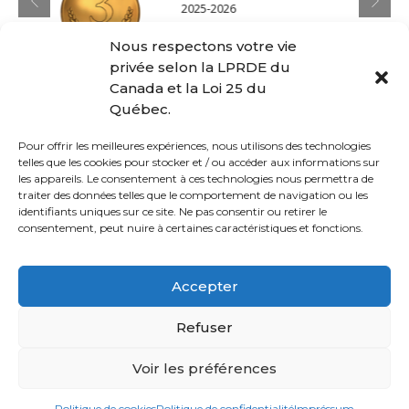
2025-2026
Nous respectons votre vie
privée selon la LPRDE du
Canada et la Loi 25 du
Québec.
Pour offrir les meilleures expériences, nous utilisons des technologies
PRÉCÉDENT
SUIVANT
telles que les cookies pour stocker et / ou accéder aux informations sur
Ligue inter-écoles de
Cours de natation
les appareils. Le consentement à ces technologies nous permettra de
soccer
adulte
traiter des données telles que le comportement de navigation ou les
identifiants uniques sur ce site. Ne pas consentir ou retirer le
consentement, peut nuire à certaines caractéristiques et fonctions.
© Loisirs Sportifs CDN-NDG | Communauté active et en santé
Accepter
depuis le 21 novembre 1996!
Refuser
ACCUEIL
CDN
NDG
DÉCARIE
Voir les préférences
Français
English
(
Anglais
)
Politique de cookies
Politique de confidentialité
Impréssum